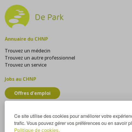
Annuaire du CHNP
Trouvez un médecin
Trouvez un autre professionnel
Trouvez un service
Jobs au CHNP
Offres d'emploi
Plan interactif
Ce site utilise des cookies pour améliorer votre expérien
trafic. Vous pouvez gérer vos préférences ou en savoir p
Trouvez votre bâtiment
Politique de cookies.