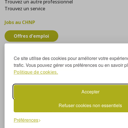
Trouvez un autre professionnel
Trouvez un service
Jobs au CHNP
Offres d'emploi
Plan interactif
Ce site utilise des cookies pour améliorer votre expérien
trafic. Vous pouvez gérer vos préférences ou en savoir p
Trouvez votre bâtiment
Politique de cookies.
Mentions légales
Protection des données
Accepter
Politique de cookies
Déclaration d’accessibilité
Refuser cookies non essentiels
© CHNP - Centre Hospitalier Neuro-Psychiatrique 2026
Préférences